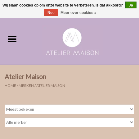
Wij slaan cookies op om onze website te verbeteren. Is dat akkoord?
Ja
0 Artikelen - €0,00
Nee
Meer over cookies »
Home
ringen in voorraad
Moments | verloving & geboorte
Atelier Maison
ONE of ONE
HOME
/
MERKEN
/
ATELIER MAISON
The Wedding collectie
Soulmates
Rouw- & asjuwelen