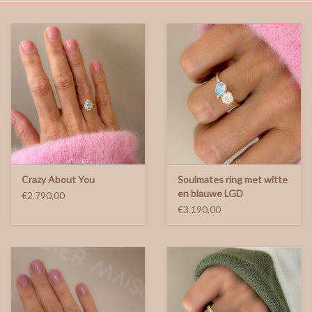
gepersonaliseerde juwelen
Armbanden
Extra
Nose & Paw collectie
Crazy About You
Soulmates ring met witte
Oorbellen
en blauwe LGD
€2.790,00
€3.190,00
Halskettingen en hangers
MAAK EEN AFSPRAAK