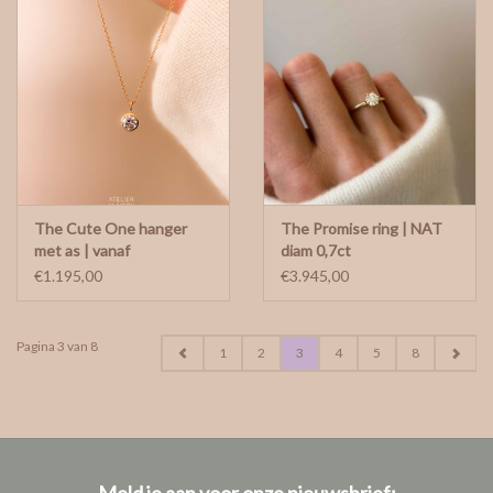
The Cute One hanger
The Promise ring | NAT
met as | vanaf
diam 0,7ct
€1.195,00
€3.945,00
Pagina 3 van 8
1
2
3
4
5
8
Meld je aan voor onze nieuwsbrief: