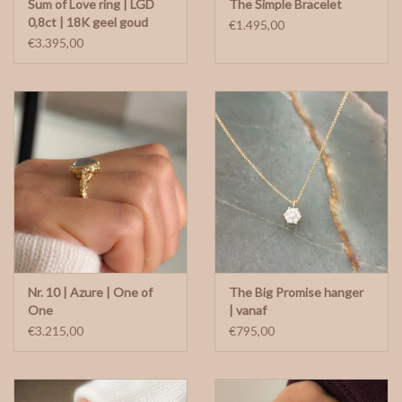
Sum of Love ring | LGD
The Simple Bracelet
0,8ct | 18K geel goud
€1.495,00
€3.395,00
Nr. 10 | Azure | One of
The Big Promise hanger
One
| vanaf
€3.215,00
€795,00