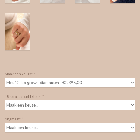
Maak een keuze:
*
18 karaat goud | kleur:
*
ringmaat:
*