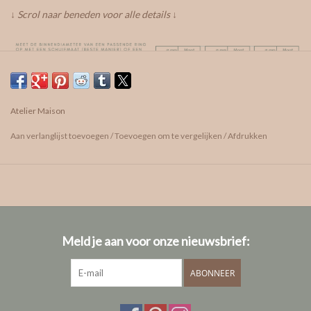
↓ Scrol naar beneden voor alle details ↓
Atelier Maison
aantal diamanten: 12 stuks - ongeveer de helft van de ring
karaatgewicht: tot.0,60ct
Aan verlanglijst toevoegen
/
Toevoegen om te vergelijken
/
Afdrukken
Met ander aantal diamanten of met kleurdiamanten: prijs op
aanvraag
vragen? We helpen je graag!
afspraak maken
Meld je aan voor onze nieuwsbrief:
care guide
Info ivm onze diamanten
ABONNEER