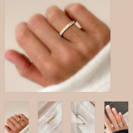
gepersonaliseerde juwelen
Armbanden
Extra
Nose & Paw collectie
Oorbellen
Halskettingen en hangers
MAAK EEN AFSPRAAK