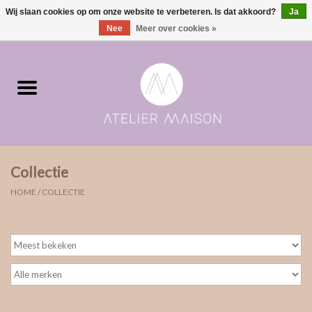
Wij slaan cookies op om onze website te verbeteren. Is dat akkoord?
Ja
0 Artikelen - €0,00
Nee
Meer over cookies »
Home
ringen in voorraad
Moments | verloving & geboorte
Collectie
ONE of ONE
HOME
/
COLLECTIE
The Wedding collectie
Soulmates
Rouw- & asjuwelen