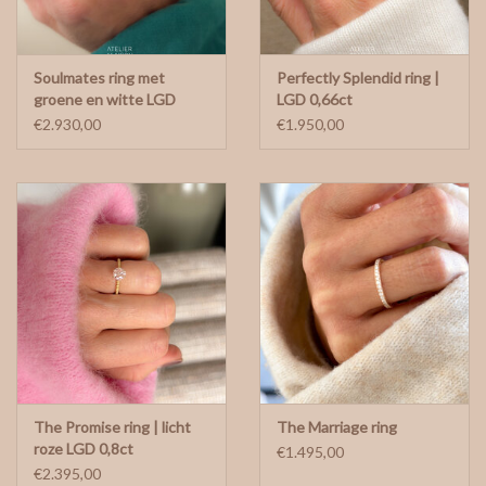
Soulmates ring met
Perfectly Splendid ring |
groene en witte LGD
LGD 0,66ct
€2.930,00
€1.950,00
The Promise ring | licht
The Marriage ring
roze LGD 0,8ct
€1.495,00
€2.395,00