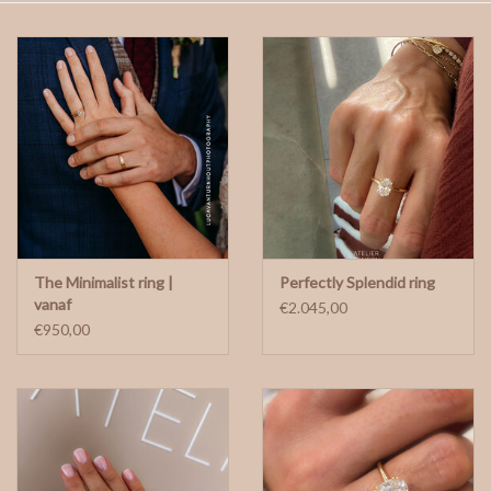
gepersonaliseerde juwelen
Armbanden
Extra
Nose & Paw collectie
The Minimalist ring |
Perfectly Splendid ring
Oorbellen
vanaf
€2.045,00
€950,00
Halskettingen en hangers
MAAK EEN AFSPRAAK