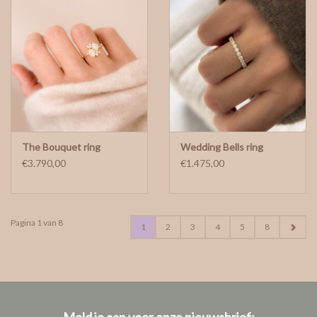
The Bouquet ring
Wedding Bells ring
€3.790,00
€1.475,00
Pagina 1 van 8
1
2
3
4
5
8
Meld je aan voor onze nieuwsbrief: