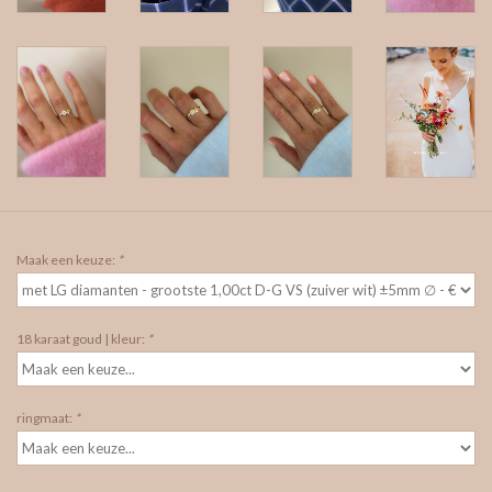
Maak een keuze:
*
18 karaat goud | kleur:
*
ringmaat:
*