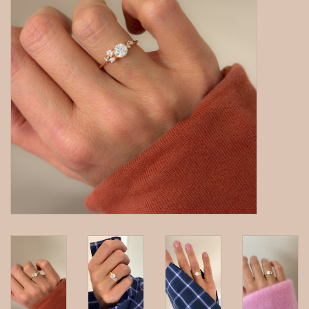
gepersonaliseerde juwelen
Armbanden
Extra
Nose & Paw collectie
Oorbellen
Halskettingen en hangers
MAAK EEN AFSPRAAK