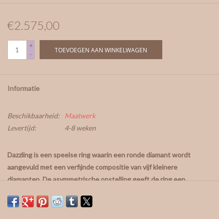
€2.575,00
+
TOEVOEGEN AAN WINKELWAGEN
-
Informatie
Beschikbaarheid:
Maatwerk
Levertijd:
4-8 weken
Dazzling is een speelse ring waarin een ronde diamant wordt
aangevuld met een verfijnde compositie van vijf kleinere
diamanten. De asymmetrische opstelling geeft de ring een
eigentijdse uitstraling en zorgt ervoor dat de schittering vanuit
elke hoek blijft verrassen. Een uniek ontwerp voor wie houdt van
verfijning met een speels karakter.