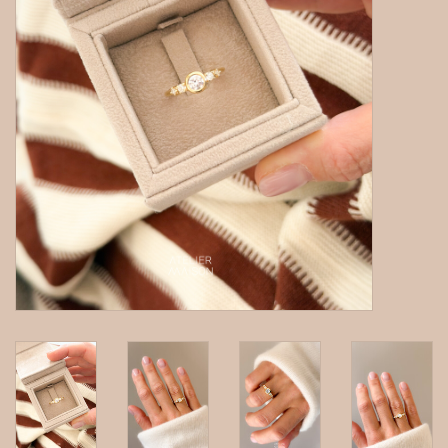
gepersonaliseerde juwelen
Armbanden
Extra
Nose & Paw collectie
Oorbellen
Halskettingen en hangers
MAAK EEN AFSPRAAK