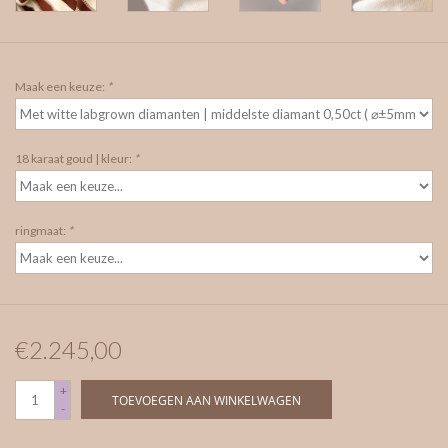
Maak een keuze:
*
18 karaat goud | kleur:
*
ringmaat:
*
€2.245,00
+
TOEVOEGEN AAN WINKELWAGEN
-