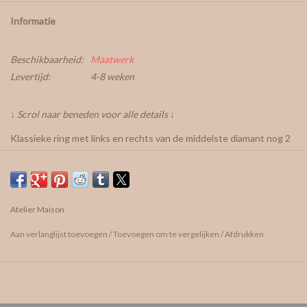
Informatie
Beschikbaarheid:
Maatwerk
Levertijd:
4-8 weken
↓ Scrol naar beneden voor alle details ↓
Klassieke ring met links en rechts van de middelste diamant nog 2
witte diamantjes.
De middelste diamant komt in een gesloten zetting en onder deze
edelsteen wordt de asse geplaatst.
De breedte van de ringband is ±1,8mm.
Atelier Maison
Tot. karaatgewicht: 0,67ct
Aan verlanglijst toevoegen
/
Toevoegen om te vergelijken
/
Afdrukken
Tijdens onze
afspraak
kan de asse overhandigd worden.
Je kan deze ring naar wens personaliseren met andere edelstenen
in verschillende vormen, kleuren en formaten.
In het atelier hebben
we nog heel keuze in voorraad, elk met een unieke tint, cut en