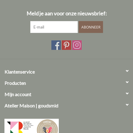
prijs.
Meld je aan voor onze nieuwsbrief:
ABONNEER
vragen? We helpen je graag!
afspraak maken
Klantenservice
care guide
Producten
Info ivm onze diamanten
Mijn account
Atelier Maison | goudsmid