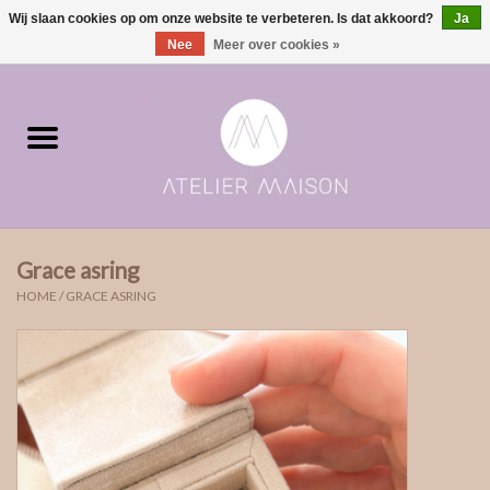
Wij slaan cookies op om onze website te verbeteren. Is dat akkoord?
Ja
0 Artikelen - €0,00
Nee
Meer over cookies »
Home
ringen in voorraad
Moments | verloving & geboorte
Grace asring
ONE of ONE
HOME
/
GRACE ASRING
The Wedding collectie
Soulmates
Rouw- & asjuwelen