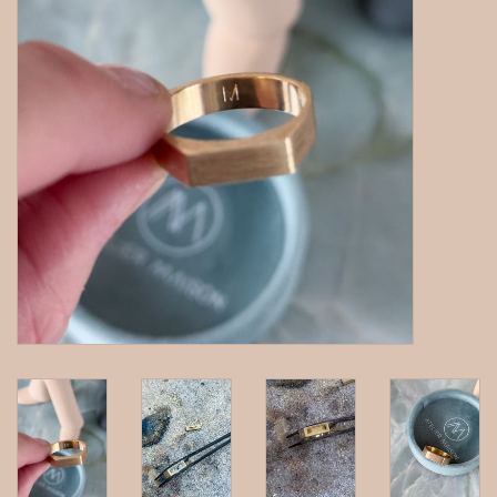
gepersonaliseerde juwelen
Armbanden
Extra
Nose & Paw collectie
Oorbellen
Halskettingen en hangers
MAAK EEN AFSPRAAK