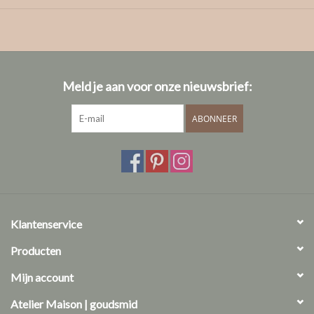
Meld je aan voor onze nieuwsbrief:
breedte ringband: ±5mm
ABONNEER
kan mat geschuurd of glanzend afgewerkt worden
de asse wordt bovenaan + aan de zijkanten binnen in de
ringband geplaatst
Tijdens onze
afspraak
kan de asse overhandigd worden.
Klantenservice
vragen? We helpen je graag!
Producten
afspraak maken
Mijn account
care guide
Atelier Maison | goudsmid