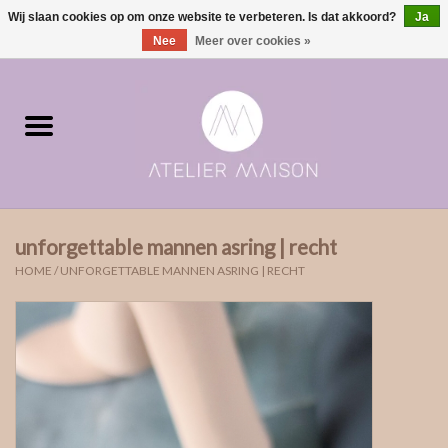
Wij slaan cookies op om onze website te verbeteren. Is dat akkoord?
Ja
0 Artikelen - €0,00
Nee
Meer over cookies »
Home
ringen in voorraad
Moments | verloving & geboorte
unforgettable mannen asring | recht
ONE of ONE
HOME
/
UNFORGETTABLE MANNEN ASRING | RECHT
The Wedding collectie
Soulmates
Rouw- & asjuwelen