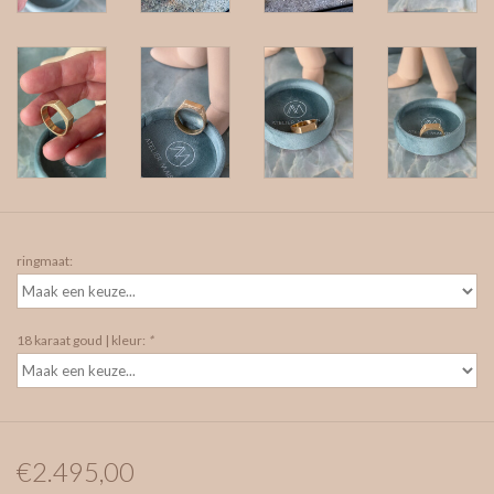
ringmaat:
18 karaat goud | kleur:
*
€2.495,00