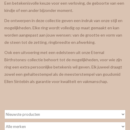
Een betekenisvolle keuze voor een verloving, de geboorte van een
kindje of een ander bijzonder moment.
gepersonaliseerde juwelen
De ontwerpen in deze collectie geven een indruk van onze stijl en
mogelijkheden. Elke ring wordt volledig op maat gemaakt en kan
Armbanden
worden aangepast aan jouw wensen: van de grootte en vorm van
de steen tot de zetting, ringbreedte en afwerking.
Extra
Ook een uitvoering met een edelsteen uit onze Eternal
Birthstones-collectie behoort tot de mogelijkheden, voor wie zijn
Nose & Paw collectie
ring een extra persoonlijke betekenis wil geven. Elk juweel draagt
zowel een gehaltestempel als de meesterstempel van goudsmid
Oorbellen
Ellen Sintebin als garantie voor kwaliteit en vakmanschap.
Halskettingen en hangers
MAAK EEN AFSPRAAK