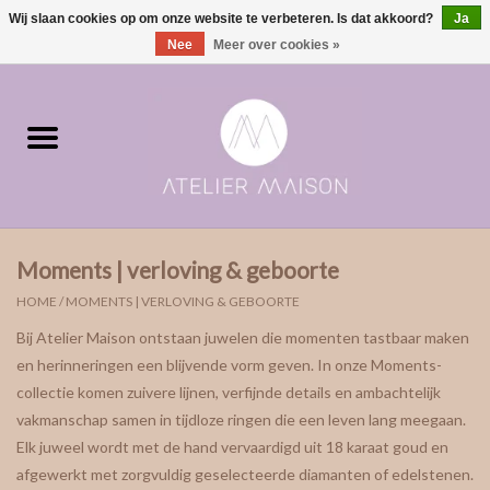
Wij slaan cookies op om onze website te verbeteren. Is dat akkoord?
Ja
0 Artikelen - €0,00
Nee
Meer over cookies »
Home
ringen in voorraad
Moments | verloving & geboorte
Moments | verloving & geboorte
ONE of ONE
HOME
/
MOMENTS | VERLOVING & GEBOORTE
Bij Atelier Maison ontstaan juwelen die momenten tastbaar maken
The Wedding collectie
en herinneringen een blijvende vorm geven. In onze Moments-
collectie komen zuivere lijnen, verfijnde details en ambachtelijk
Soulmates
vakmanschap samen in tijdloze ringen die een leven lang meegaan.
Elk juweel wordt met de hand vervaardigd uit 18 karaat goud en
afgewerkt met zorgvuldig geselecteerde diamanten of edelstenen.
Rouw- & asjuwelen