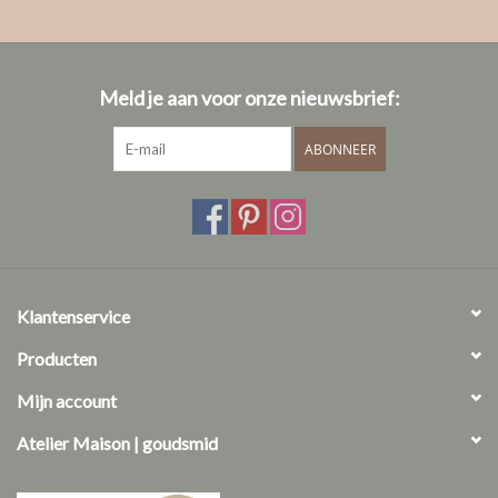
Meld je aan voor onze nieuwsbrief:
Liever met een edelsteen ipv een diamant?
ABONNEER
In het atelier hebben we heel wat kleuren en formaten, elk met
een unieke tint en prijs. Kies tijdens een afspraak je favoriet uit, of
ontdek de stenen uit onze
Eternal Birthstone
collectie.
vragen? We helpen je graag!
afspraak maken
Klantenservice
care guide
Producten
Info ivm onze diamanten
Mijn account
Atelier Maison | goudsmid