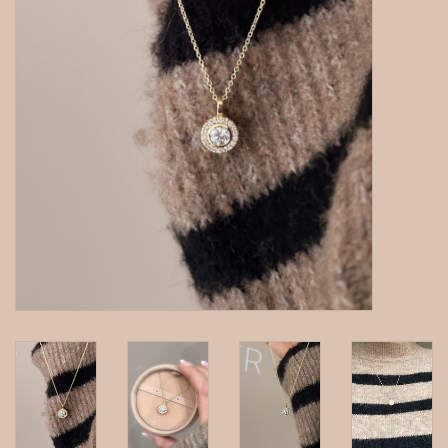
gepersonaliseerde juwelen
Armbanden
Extra
Nose & Paw collectie
Oorbellen
Halskettingen en hangers
MAAK EEN AFSPRAAK