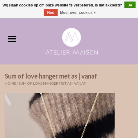
Wij slaan cookies op om onze website te verbeteren. Is dat akkoord?
Ja
0 Artikelen - €0,00
Nee
Meer over cookies »
Home
ringen in voorraad
Moments | verloving & geboorte
Sum of love hanger met as | vanaf
ONE of ONE
HOME
/
SUM OF LOVE HANGER MET AS | VANAF
The Wedding collectie
Soulmates
Rouw- & asjuwelen