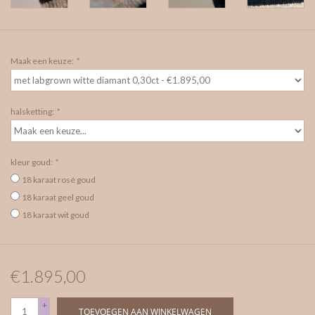
Maak een keuze:
*
halsketting:
*
kleur goud:
*
18 karaat rosé goud
18 karaat geel goud
18 karaat wit goud
€1.895,00
+
TOEVOEGEN AAN WINKELWAGEN