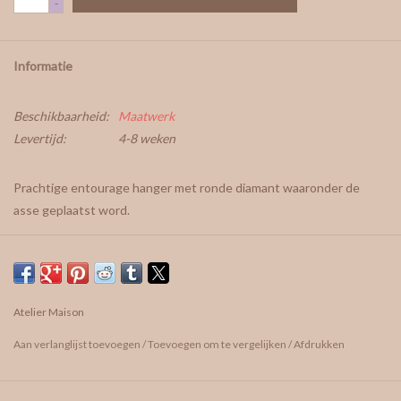
-
Informatie
Beschikbaarheid:
Maatwerk
Levertijd:
4-8 weken
Prachtige entourage hanger met ronde diamant waaronder de
asse geplaatst word.
Karaatgewicht kleine diamanten in de halo: 0,10ct/stuk
Tijdens een afspraak kan de asse overhandigd worden.
Op de achterzijde kan er, indien gewenst, nog een gravure gezet
Atelier Maison
worden (letter, vingerafdruk, hartje, kleine tekst, naam,...)
Aan verlanglijst toevoegen
/
Toevoegen om te vergelijken
/
Afdrukken