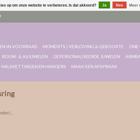
kies op om onze website te verbeteren. Is dat akkoord?
Ja
Nee
Meer 
EN IN VOORRAAD
MOMENTS | VERLOVING & GEBOORTE
ONE 
ROUW- & ASJUWELEN
GEPERSONALISEERDE JUWELEN
ARMB
HALSKETTINGEN EN HANGERS
MAAK EEN AFSPRAAK
sring
den!...