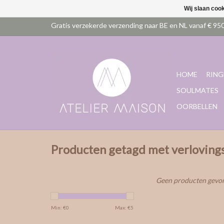
Wij slaan coo
HOME
RING
SOULMATES
OORBELLEN
Producten getagd met verloving
Geen producten gevon
Min: €
0
Max: €
5