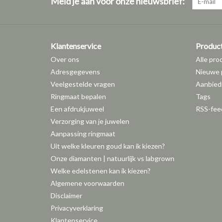
Meld je aan voor onze nieuwsbrief:
Klantenservice
Produc
Over ons
Alle pro
Adresgegevens
Nieuwe 
Veelgestelde vragen
Aanbied
Ringmaat bepalen
Tags
Een afdrukjuweel
RSS-fee
Verzorging van je juwelen
Aanpassing ringmaat
Uit welke kleuren goud kan ik kiezen?
Onze diamanten | natuurlijk vs labgrown
Welke edelstenen kan ik kiezen?
Algemene voorwaarden
Disclaimer
Privacyverklaring
Klantenservice