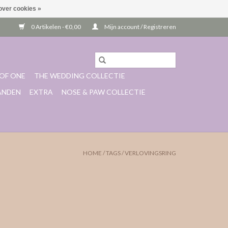
over cookies »
0 Artikelen - €0,00
Mijn account / Registreren
OF ONE
THE WEDDING COLLECTIE
ANDEN
EXTRA
NOSE & PAW COLLECTIE
HOME
/
TAGS
/
VERLOVINGSRING