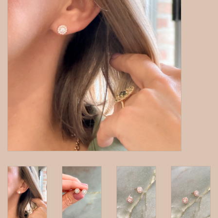
gepersonaliseerde juwelen
Armbanden
Extra
Nose & Paw collectie
Oorbellen
Halskettingen en hangers
MAAK EEN AFSPRAAK