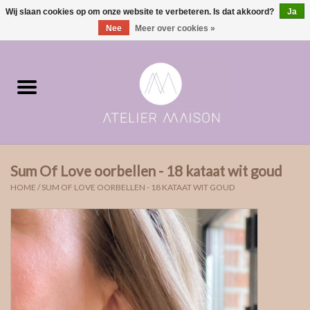
Wij slaan cookies op om onze website te verbeteren. Is dat akkoord?
Ja
0 Artikelen - €0,00
Nee
Meer over cookies »
Home
ringen in voorraad
Moments | verloving & geboorte
Sum Of Love oorbellen - 18 kataat wit goud
ONE of ONE
HOME
/
SUM OF LOVE OORBELLEN - 18 KATAAT WIT GOUD
The Wedding collectie
Soulmates
Rouw- & asjuwelen