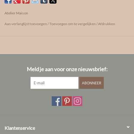
vragen? We helpen je graag!
afspraak maken
Atelier Maison
geen idee van je ringmaat?
Aan verlanglijst toevoegen
/
Toevoegen om te vergelijken
/
Afdrukken
info: formaten diamant
care guide
Meld je aan voor onze nieuwsbrief:
ABONNEER
Klantenservice