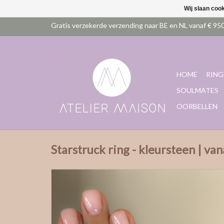
Wij slaan coo
HOME
RING
SOULMATES
OORBELLEN
Starstruck ring - kleursteen | van