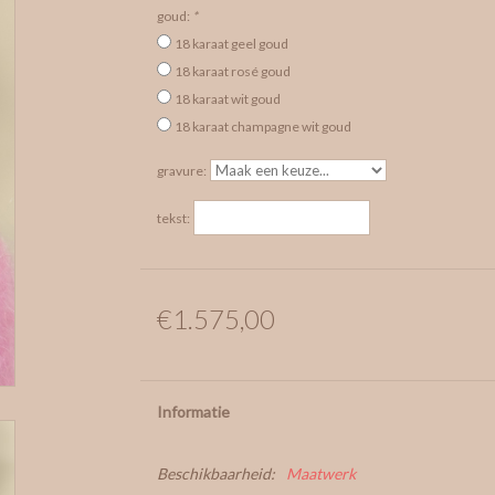
goud:
*
18 karaat geel goud
18 karaat rosé goud
18 karaat wit goud
18 karaat champagne wit goud
gravure:
tekst:
€1.575,00
Informatie
Beschikbaarheid:
Maatwerk