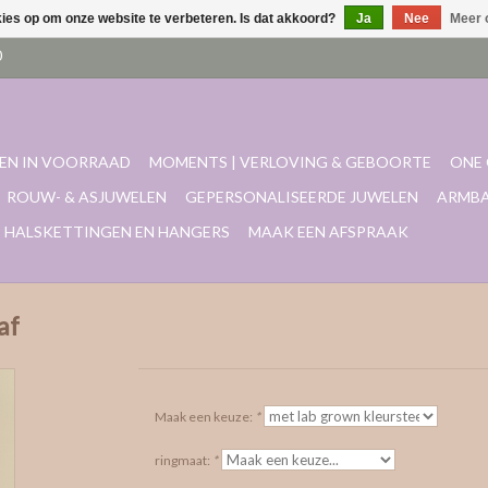
kies op om onze website te verbeteren. Is dat akkoord?
Ja
Nee
Meer 
EN IN VOORRAAD
MOMENTS | VERLOVING & GEBOORTE
ONE 
ROUW- & ASJUWELEN
GEPERSONALISEERDE JUWELEN
ARMB
HALSKETTINGEN EN HANGERS
MAAK EEN AFSPRAAK
af
Maak een keuze:
*
ringmaat:
*