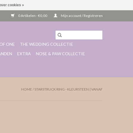
over cookies »
0 Artikelen - €0,00
Mijn account / Registreren
OF ONE
THE WEDDING COLLECTIE
ANDEN
EXTRA
NOSE & PAW COLLECTIE
HOME
/
STARSTRUCK RING - KLEURSTEEN | VANAF