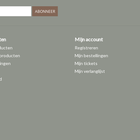
ABONNEER
ten
Mijn account
vragen? We helpen je graag!
ducten
Registreren
afspraak maken
producten
Mijn bestellingen
care guide
ingen
Mijn tickets
Mijn verlanglijst
Info ivm onze diamanten
d