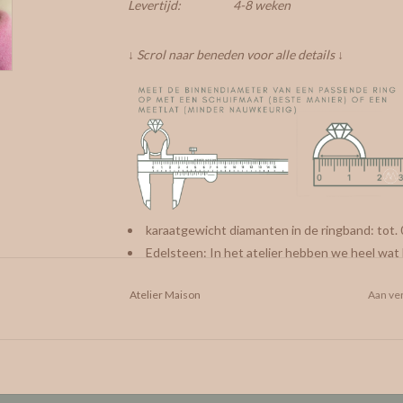
Levertijd:
4-8 weken
↓ Scrol naar beneden voor alle details ↓
karaatgewicht diamanten in de ringband: tot. 
Edelsteen: In het atelier hebben we heel wat k
Kies tijdens een afspraak je favoriet uit.
Atelier Maison
Aan ver
breedte ringband ±2mm