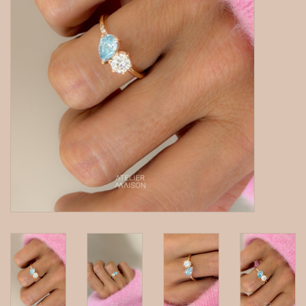
gepersonaliseerde juwelen
Armbanden
Extra
Nose & Paw collectie
Oorbellen
Halskettingen en hangers
MAAK EEN AFSPRAAK