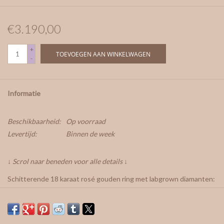
€3.190,00
+
TOEVOEGEN AAN WINKELWAGEN
-
Informatie
Beschikbaarheid:
Op voorraad
Levertijd:
Binnen de week
↓ Scrol naar beneden voor alle details ↓
Schitterende 18 karaat rosé gouden ring met labgrown diamanten:
Een pear shaped blauwe diamant van 0,8ct en een ronde witte
diamant van 0,5ct. In de ringband zitten nog 2 kleine witte
diamantjes verwerkt van 0,010ct.