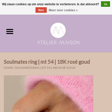
Wij slaan cookies op om onze website te verbeteren. Is dat akkoord?
Ja
0 Artikelen - €0,00
Nee
Meer over cookies »
Home
ringen in voorraad
Moments | verloving & geboorte
Soulmates ring | mt 54 | 18K rosé goud
ONE of ONE
HOME
/
SOULMATES RING | MT 54 | 18K ROSÉ GOUD
The Wedding collectie
Soulmates
Rouw- & asjuwelen