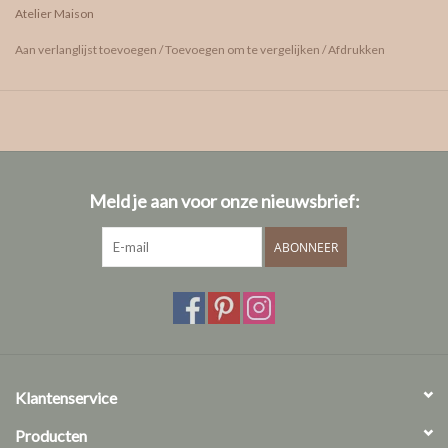
Atelier Maison
vragen? We helpen je graag!
Aan verlanglijst toevoegen
/
Toevoegen om te vergelijken
/
Afdrukken
Ringmaat bepalen
Welke kleuren goud kan ik kiezen?
Info ivm onze diamanten
afspraak maken
Meld je aan voor onze nieuwsbrief:
ABONNEER
Klantenservice
Producten