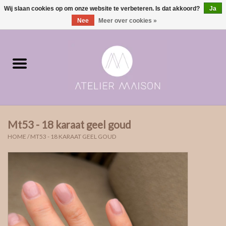
Wij slaan cookies op om onze website te verbeteren. Is dat akkoord?
Ja
0 Artikelen - €0,00
Nee
Meer over cookies »
Home
ringen in voorraad
Moments | verloving & geboorte
Mt53 - 18 karaat geel goud
ONE of ONE
HOME
/
MT53 - 18 KARAAT GEEL GOUD
The Wedding collectie
Soulmates
Rouw- & asjuwelen