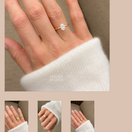
gepersonaliseerde juwelen
Armbanden
Extra
Nose & Paw collectie
Oorbellen
Halskettingen en hangers
MAAK EEN AFSPRAAK