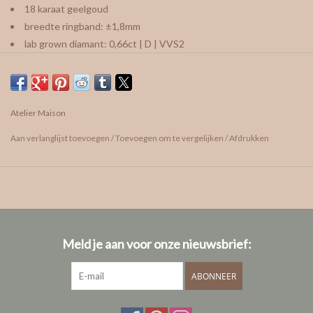
18 karaat geelgoud
breedte ringband: ±1,8mm
lab grown diamant: 0,66ct | D | VVS2
deze ring is stackable met andere fijne ringen
vragen? We helpen je graag!
Atelier Maison
Ringmaat bepalen
Aan verlanglijst toevoegen
/
Toevoegen om te vergelijken
/
Afdrukken
Welke kleuren goud kan ik kiezen?
Info ivm onze diamanten
afspraak maken
Meld je aan voor onze nieuwsbrief:
ABONNEER