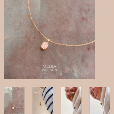
gepersonaliseerde juwelen
Armbanden
Extra
Nose & Paw collectie
Oorbellen
Halskettingen en hangers
MAAK EEN AFSPRAAK