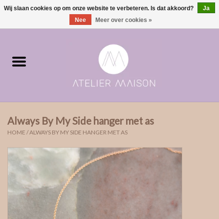
Wij slaan cookies op om onze website te verbeteren. Is dat akkoord?
Ja
0 Artikelen - €0,00
Nee
Meer over cookies »
Home
ringen in voorraad
Moments | verloving & geboorte
Always By My Side hanger met as
ONE of ONE
HOME
/
ALWAYS BY MY SIDE HANGER MET AS
The Wedding collectie
Soulmates
Rouw- & asjuwelen