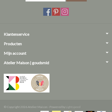
een unieke tint en prijs. Kies tijdens een afspraak je favoriet uit, of
ontdek de stenen uit onze
Eternal Birthstone
collectie.
vragen? We helpen je graag!
afspraak maken
Klantenservice
care guide
Producten
Info ivm onze diamanten
Mijn account
Atelier Maison | goudsmid
© Copyright 2026 Atelier Maison - Powered by
Lightspeed