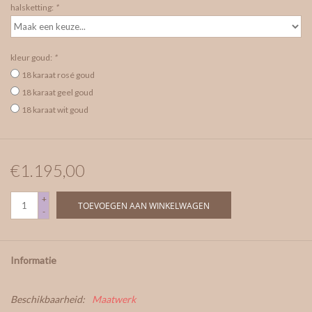
halsketting:
*
kleur goud:
*
18 karaat rosé goud
18 karaat geel goud
18 karaat wit goud
€1.195,00
+
TOEVOEGEN AAN WINKELWAGEN
-
Informatie
Beschikbaarheid:
Maatwerk