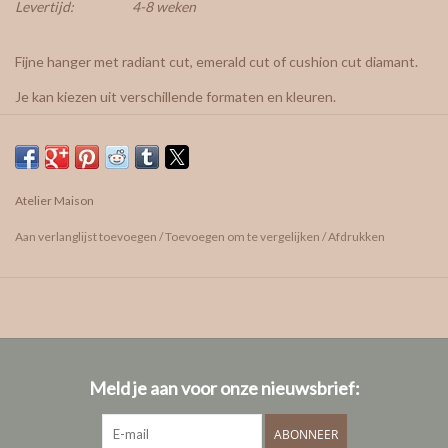
Levertijd:
4-8 weken
Fijne hanger met radiant cut, emerald cut of cushion cut diamant.
Je kan kiezen uit verschillende formaten en kleuren.
Tijdens een afspraak kan je het formaat en de kleur van de
diamanten zelf uitkiezen en kan de asse overhandigd worden.
Op de achterzijde kan er, indien gewenst, nog een gravure gezet
Atelier Maison
worden (letter, vingerafdruk, hartje, kleine tekst, naam,...)
Aan verlanglijst toevoegen
/
Toevoegen om te vergelijken
/
Afdrukken
Meld je aan voor onze nieuwsbrief:
Liever met een edelsteen ipv een diamant?
ABONNEER
In het atelier hebben we heel wat kleuren en formaten, elk met