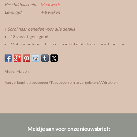
Beschikbaarheid:
Maatwerk
Levertijd:
4-8 weken
↓ Scrol naar beneden voor alle details ↓
18 karaat geel goud
Met ander formaat van diamant of met kleurdiamant: prijs op
aanvraag
vragen? We helpen je graag!
Atelier Maison
afspraak maken
Aan verlanglijst toevoegen
/
Toevoegen om te vergelijken
/
Afdrukken
care guide
Info ivm onze diamanten
Meld je aan voor onze nieuwsbrief: