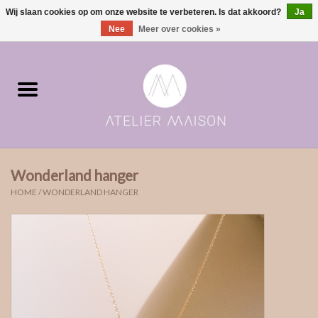
Wij slaan cookies op om onze website te verbeteren. Is dat akkoord?
Ja
0 Artikelen - €0,00
Nee
Meer over cookies »
Home
ringen in voorraad
Moments | verloving & geboorte
Wonderland hanger
ONE of ONE
HOME
/
WONDERLAND HANGER
The Wedding collectie
Soulmates
Rouw- & asjuwelen