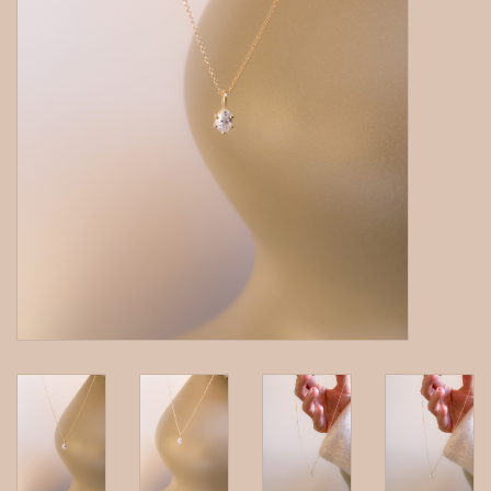
gepersonaliseerde juwelen
Armbanden
Extra
Nose & Paw collectie
Oorbellen
Halskettingen en hangers
MAAK EEN AFSPRAAK