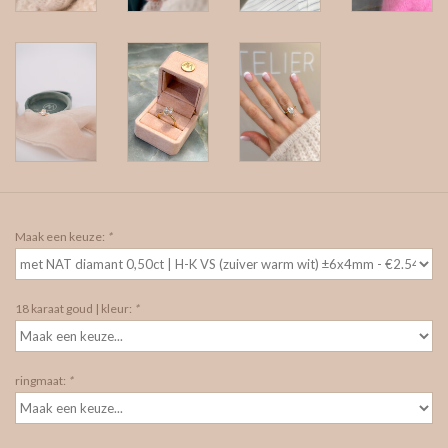
Maak een keuze:
*
18 karaat goud | kleur:
*
ringmaat:
*