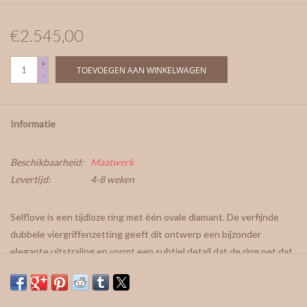
€2.545,00
+
TOEVOEGEN AAN WINKELWAGEN
-
Informatie
Beschikbaarheid:
Maatwerk
Levertijd:
4-8 weken
Selflove is een tijdloze ring met één ovale diamant. De verfijnde
dubbele viergriffenzetting geeft dit ontwerp een bijzonder
elegante uitstraling en vormt een subtiel detail dat de ring net dat
tikkeltje anders maakt. Dankzij de fijne ringband krijgt de diamant
alle aandacht en combineert Selflove moeiteloos met een
trouwring of andere fijne ringen. Een geliefde keuze als