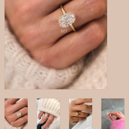
gepersonaliseerde juwelen
Armbanden
Extra
Nose & Paw collectie
Oorbellen
Halskettingen en hangers
MAAK EEN AFSPRAAK