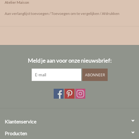
Atelier Maison
verlovingsring of om een bijzonder moment in het leven te vieren.
Tijdloos en elegant ontwerp
Aan verlanglijst toevoegen
/
Toevoegen om te vergelijken
/
Afdrukken
Dubbele viergriffenzetting als verfijnd detail
Afgeronde ringband van ongeveer 1,8 mm
Perfect combineerbaar met een trouwring
Verkrijgbaar met natuurlijke of labgrown diamant
Handgemaakt in 18 karaat goud
Meld je aan voor onze nieuwsbrief:
Kies de diamant die bij jou past
ABONNEER
Selflove wordt volledig op maat gemaakt. Daarom kies je zelf het
formaat, het type en de kwaliteit van de diamant. Dankzij de
dubbele viergriffenzetting komt deze ring bijzonder mooi tot zijn
recht met iets grotere diamanten. Twijfel je tussen een natuurlijke
of een lab-grown diamant? We adviseren je graag bij het kiezen van
Klantenservice
de diamant die het beste past bij jouw wensen en budget.
Producten