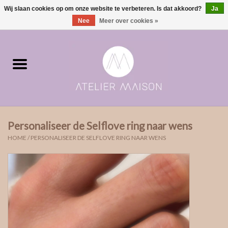
Wij slaan cookies op om onze website te verbeteren. Is dat akkoord?
Ja
0 Artikelen - €0,00
Nee
Meer over cookies »
Home
ringen in voorraad
Moments | verloving & geboorte
Personaliseer de Selflove ring naar wens
ONE of ONE
HOME
/
PERSONALISEER DE SELFLOVE RING NAAR WENS
The Wedding collectie
Soulmates
Rouw- & asjuwelen