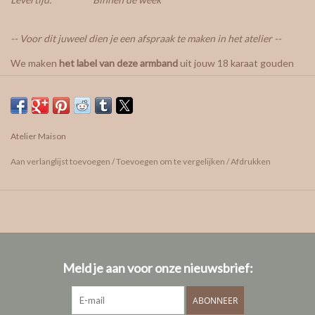
-- Voor dit juweel dien je een afspraak te maken in het atelier --
We maken
het label van deze armband
uit jouw 18 karaat gouden
juweel en werken het af met een fijne schakel van 1,2mm dikte en
een karabijnslot.
De waarde van je oude gouden juweel wordt afgetrokken van het
Atelier Maison
te betalen bedrag.
Aan verlanglijst toevoegen
/
Toevoegen om te vergelijken
/
Afdrukken
De grootte van het label is ongeveer een 14x10mm, in een vrij
uitgezaagde vorm (geef gerust je voorkeur door tijdens onze
afspraak). Hier vind je alvast enkele voorbeeldfoto's.
De voorkant en achterkant kunnen gegraveerd worden met een
gravure naar wens. (tekst, handgeschreven gravure, vingerafdruk,
tekening...)
Meld je aan voor onze nieuwsbrief:
Eventueel kunnen er links en/of rechts nog een diamant of
ABONNEER
saffiertje toegevoegd worden.