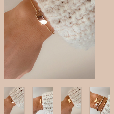
gepersonaliseerde juwelen
Armbanden
Extra
Nose & Paw collectie
Oorbellen
Halskettingen en hangers
MAAK EEN AFSPRAAK