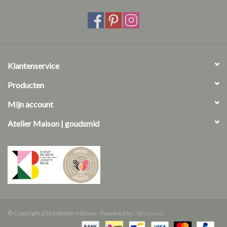
De lengte van deze fijne armband is aanpasbaar en ongeveer 15-
18cm.
vragen? We helpen je graag!
Klantenservice
afspraak maken
Producten
care guide
Mijn account
Atelier Maison | goudsmid
© Copyright 2026 Atelier Maison - Powered by
Lightspeed