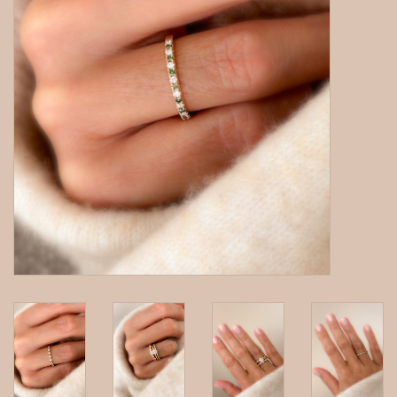
gepersonaliseerde juwelen
Armbanden
Extra
Nose & Paw collectie
Oorbellen
Halskettingen en hangers
MAAK EEN AFSPRAAK