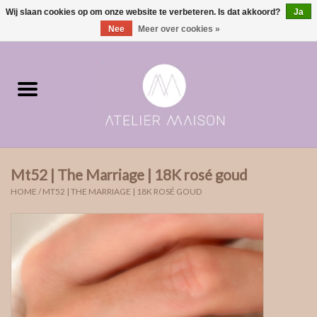
Wij slaan cookies op om onze website te verbeteren. Is dat akkoord?
Ja
0 Artikelen - €0,00
Nee
Meer over cookies »
Home
ringen in voorraad
Moments | verloving & geboorte
Mt52 | The Marriage | 18K rosé goud
ONE of ONE
HOME
/
MT52 | THE MARRIAGE | 18K ROSÉ GOUD
The Wedding collectie
Soulmates
Rouw- & asjuwelen