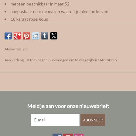
meteen beschikbaar in maat 52
aanpasbaar naar de maten waaruit je hier kan kiezen
18 karaat rosé goud
breedte ringband: ±1,9mm
8 witte en 7 groene lab grown diamanten van 0,015ct/st.
ook leuk in combinatie met andere fijne ringen
Atelier Maison
vragen? We helpen je graag!
Aan verlanglijst toevoegen
/
Toevoegen om te vergelijken
/
Afdrukken
afspraak maken
care guide
Info ivm onze diamanten
Meld je aan voor onze nieuwsbrief:
ABONNEER