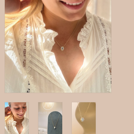
gepersonaliseerde juwelen
Armbanden
Extra
Nose & Paw collectie
Oorbellen
Halskettingen en hangers
MAAK EEN AFSPRAAK