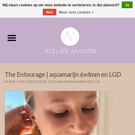
Wij slaan cookies op om onze website te verbeteren. Is dat akkoord?
Ja
0 Artikelen - €0,00
Nee
Meer over cookies »
Home
ringen in voorraad
Moments | verloving & geboorte
The Entourage | aquamarijn 6x4mm en LGD
ONE of ONE
HOME
/
THE ENTOURAGE | AQUAMARIJN 6X4MM EN LGD
The Wedding collectie
Soulmates
Rouw- & asjuwelen