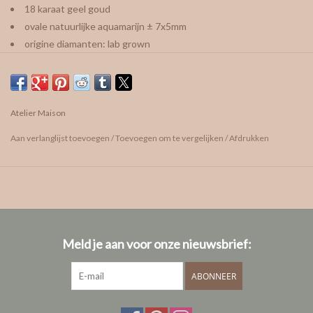
18 karaat geel goud
ovale natuurlijke aquamarijn ± 7x5mm
origine diamanten: lab grown
formaat diamanten: 0,010ct/stuk
vragen? We helpen je graag!
afspraak maken
Atelier Maison
care guide
Aan verlanglijst toevoegen
/
Toevoegen om te vergelijken
/
Afdrukken
Meld je aan voor onze nieuwsbrief:
ABONNEER