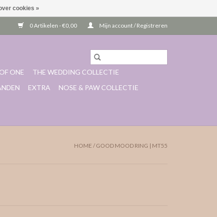
over cookies »
0 Artikelen - €0,00
Mijn account / Registreren
OF ONE
THE WEDDING COLLECTIE
ANDEN
EXTRA
NOSE & PAW COLLECTIE
HOME
/
GOOD MOOD RING | MT55