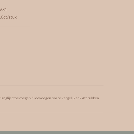
 VS1
10ct/stuk
langlijst toevoegen
/
Toevoegen om te vergelijken
/
Afdrukken