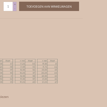
+
TOEVOEGEN AAN WINKELWAGEN
-
kiezen