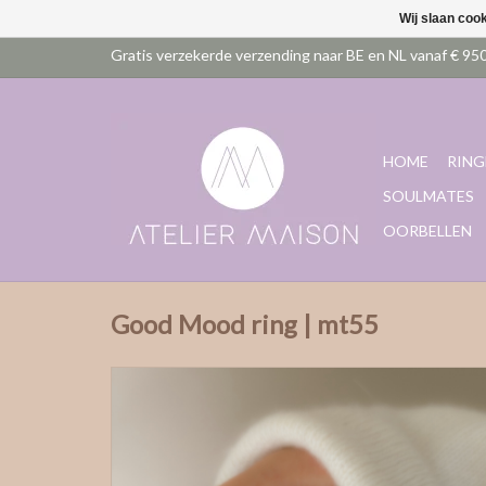
Wij slaan coo
HOME
RING
SOULMATES
OORBELLEN
Good Mood ring | mt55