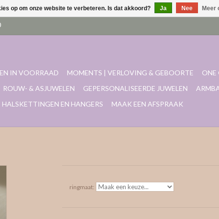
kies op om onze website te verbeteren. Is dat akkoord?
Ja
Nee
Meer 
EN IN VOORRAAD
MOMENTS | VERLOVING & GEBOORTE
ONE 
ROUW- & ASJUWELEN
GEPERSONALISEERDE JUWELEN
ARMB
HALSKETTINGEN EN HANGERS
MAAK EEN AFSPRAAK
ringmaat: