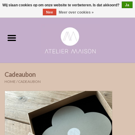
Wij slaan cookies op om onze website te verbeteren. Is dat akkoord?
Ja
0 Artikelen - €0,00
Nee
Meer over cookies »
Home
ringen in voorraad
Moments | verloving & geboorte
Cadeaubon
ONE of ONE
HOME
/
CADEAUBON
The Wedding collectie
Soulmates
Rouw- & asjuwelen