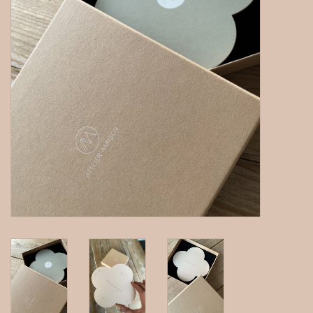
gepersonaliseerde juwelen
Armbanden
Extra
Nose & Paw collectie
Oorbellen
Halskettingen en hangers
MAAK EEN AFSPRAAK