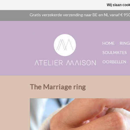
Wij slaan coo
HOME
RING
SOULMATES
OORBELLEN
The Marriage ring