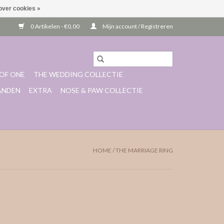
over cookies »
0 Artikelen - €0,00
Mijn account / Registreren
OF ONE
THE WEDDING COLLECTIE
ANDEN
EXTRA
NOSE & PAW COLLECTIE
HOME
/
THE MARRIAGE RING