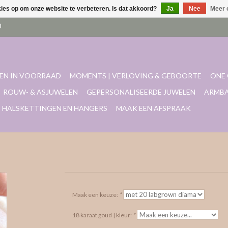
kies op om onze website te verbeteren. Is dat akkoord?
Ja
Nee
Meer 
EN IN VOORRAAD
MOMENTS | VERLOVING & GEBOORTE
ONE 
ROUW- & ASJUWELEN
GEPERSONALISEERDE JUWELEN
ARMB
HALSKETTINGEN EN HANGERS
MAAK EEN AFSPRAAK
Maak een keuze:
*
18 karaat goud | kleur:
*