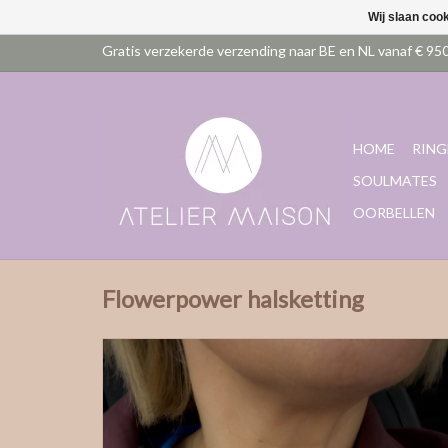
Wij slaan coo
HOME
RING
SOULMATES
OORBELLEN
Flowerpower halsketting