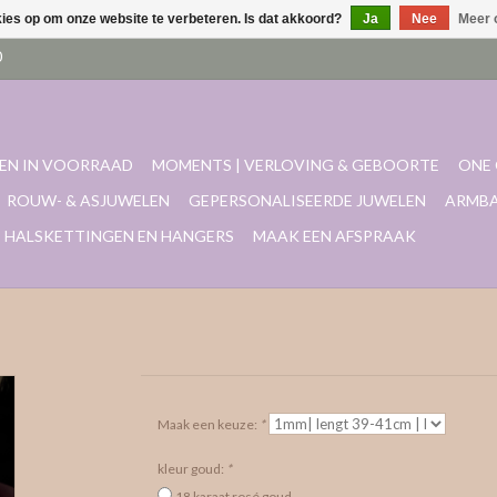
kies op om onze website te verbeteren. Is dat akkoord?
Ja
Nee
Meer 
EN IN VOORRAAD
MOMENTS | VERLOVING & GEBOORTE
ONE 
ROUW- & ASJUWELEN
GEPERSONALISEERDE JUWELEN
ARMB
HALSKETTINGEN EN HANGERS
MAAK EEN AFSPRAAK
Maak een keuze:
*
kleur goud:
*
18 karaat rosé goud