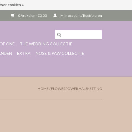
over cookies »
0 Artikelen - €0,00
Mijn account / Registreren
OF ONE
THE WEDDING COLLECTIE
ANDEN
EXTRA
NOSE & PAW COLLECTIE
HOME
/
FLOWERPOWER HALSKETTING