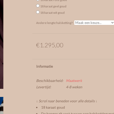
18 karaat geel goud
18 karaat wit goud
Andere lengte halsketting?:
€1.295,00
Informatie
Beschikbaarheid:
Maatwerk
Levertijd:
4-8 weken
↓ Scrol naar beneden voor alle details ↓
18 karaat goud
De hanger zit vast tussen een halsketting m