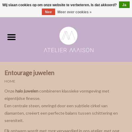
Wij slaan cookies op om onze website te verbeteren. Is dat akkoord?
Ja
0 Artikelen - €0,00
Nee
Meer over cookies »
Home
ringen in voorraad
Moments | verloving & geboorte
Entourage juwelen
ONE of ONE
HOME
Onze
halo juwelen
combineren klassieke vormgeving met
The Wedding collectie
eigentijdse finesse.
Een centrale steen, omringd door een subtiele cirkel van
Soulmates
diamanten, creëert een perfecte balans tussen schittering en
sereniteit.
Rouw- & asjuwelen
Elk ontwerp wordt met zorg vervaardigd in ons atelier, met oog