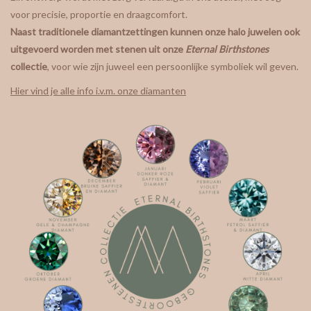
voor precisie, proportie en draagcomfort.
gepersonaliseerde juwelen
Naast traditionele diamantzettingen kunnen onze halo juwelen ook
uitgevoerd worden met stenen uit onze
Eternal Birthstones
collectie
, voor wie zijn juweel een persoonlijke symboliek wil geven.
Armbanden
Hier vind je alle info i.v.m. onze diamanten
Extra
Nose & Paw collectie
Oorbellen
Halskettingen en hangers
MAAK EEN AFSPRAAK