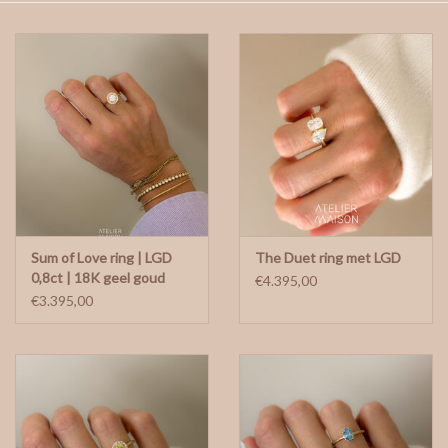
gepersonaliseerde juwelen
Armbanden
Extra
Nose & Paw collectie
Sum of Love ring | LGD
The Duet ring met LGD
Oorbellen
0,8ct | 18K geel goud
€4.395,00
€3.395,00
Halskettingen en hangers
MAAK EEN AFSPRAAK