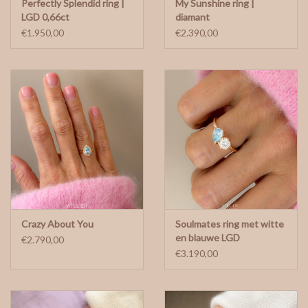
Perfectly Splendid ring |
My Sunshine ring |
LGD 0,66ct
diamant
€1.950,00
€2.390,00
Crazy About You
Soulmates ring met witte
en blauwe LGD
€2.790,00
€3.190,00