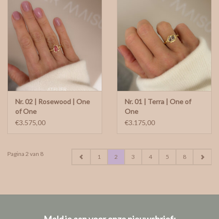
Nr. 02 | Rosewood | One
Nr. 01 | Terra | One of
of One
One
€3.575,00
€3.175,00
Pagina 2 van 8
1
2
3
4
5
8
Meld je aan voor onze nieuwsbrief: