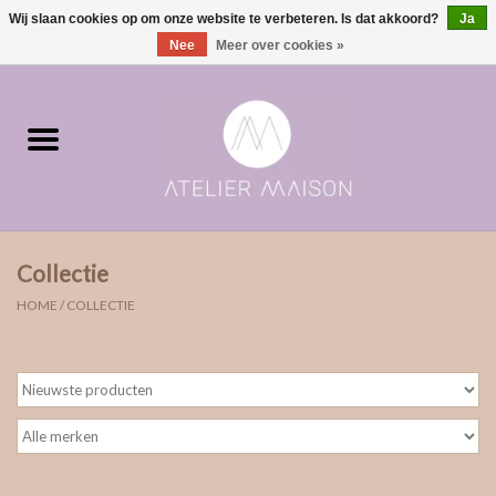
Wij slaan cookies op om onze website te verbeteren. Is dat akkoord?
Ja
0 Artikelen - €0,00
Nee
Meer over cookies »
Home
ringen in voorraad
Moments | verloving & geboorte
Collectie
ONE of ONE
HOME
/
COLLECTIE
The Wedding collectie
Soulmates
Rouw- & asjuwelen